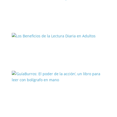
El Camino del Artista: Un Viaje hacia la
Creatividad
Los Beneficios de la Lectura Diaria en
Adultos
‘GuíaBurros: El poder de la acción’, un
libro para leer con bolígrafo en mano