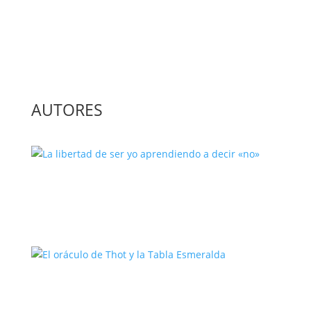
Cocina Vegetariana: Un Viaje
Saludable y Sostenible
AUTORES
La libertad de ser yo aprendiendo a
decir «no»
El oráculo de Thot y la Tabla
Esmeralda