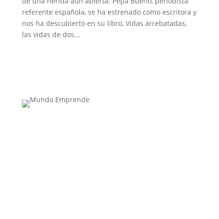
de una herida aún abierta. Pepa Bueno, periodista
referente española, se ha estrenado como escritora y
nos ha descubierto en su libro, Vidas arrebatadas,
las vidas de dos...
Medio de comunicación especializado en
publicaciones escritas
Contacta con nosotros: info@casadeletras.es