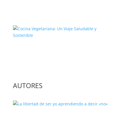
El Complejo Proceso de la
Construcción de la Unión Europea
Cocina Vegetariana: Un Viaje
Saludable y Sostenible
AUTORES
La libertad de ser yo aprendiendo a
decir «no»