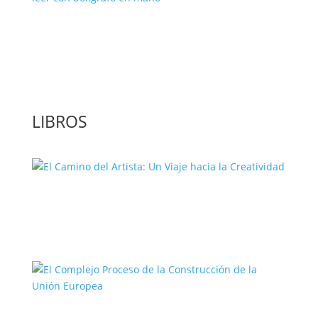
‘GuíaBurros: El poder de la acción’, un
libro para leer con bolígrafo en mano
LIBROS
El Camino del Artista: Un Viaje hacia la
Creatividad