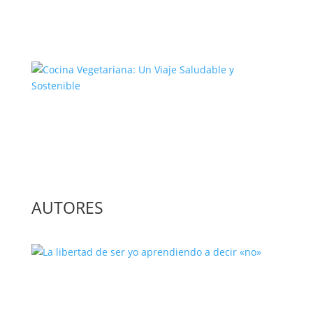
El Complejo Proceso de la
Construcción de la Unión Europea
Cocina Vegetariana: Un Viaje
Saludable y Sostenible
AUTORES
La libertad de ser yo aprendiendo a
decir «no»