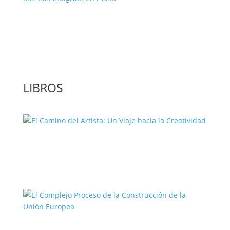
‘GuíaBurros: El poder de la acción’, un
libro para leer con bolígrafo en mano
LIBROS
El Camino del Artista: Un Viaje hacia la
Creatividad