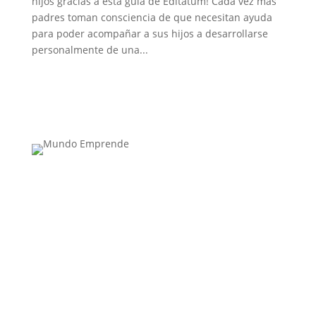
hijos gracias a esta guía de Editatum! Cada vez más
padres toman consciencia de que necesitan ayuda
para poder acompañar a sus hijos a desarrollarse
personalmente de una...
Medio de comunicación especializado en
publicaciones escritas
Contacta con nosotros: info@casadeletras.es