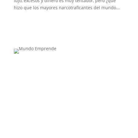
lujo, excesos y dinero es muy tentador, pero ¿qué
hizo que los mayores narcotraficantes del mundo...
Medio de comunicación especializado en
publicaciones escritas
Contacta con nosotros: info@casadeletras.es