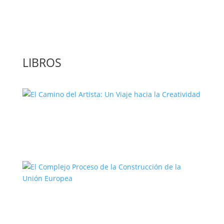
‘GuíaBurros: El poder de la acción’, un
libro para leer con bolígrafo en mano
LIBROS
El Camino del Artista: Un Viaje hacia la
Creatividad
El Complejo Proceso de la
Construcción de la Unión Europea