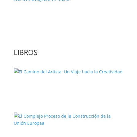
‘GuíaBurros: El poder de la acción’, un
libro para leer con bolígrafo en mano
LIBROS
El Camino del Artista: Un Viaje hacia la
Creatividad