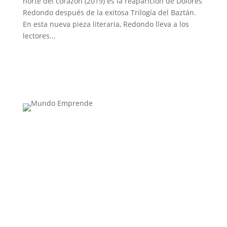
norte del corazón (2019) es la reaparición de Dolores
Redondo después de la exitosa Trilogía del Baztán.
En esta nueva pieza literaria, Redondo lleva a los
lectores...
Medio de comunicación especializado en
publicaciones escritas
Contacta con nosotros: info@casadeletras.es