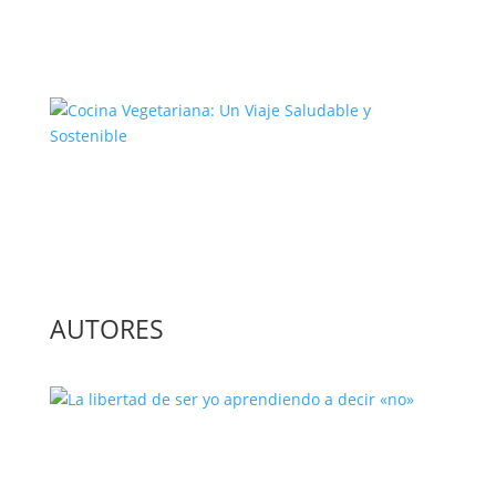
El Complejo Proceso de la
Construcción de la Unión Europea
Cocina Vegetariana: Un Viaje
Saludable y Sostenible
AUTORES
La libertad de ser yo aprendiendo a
decir «no»