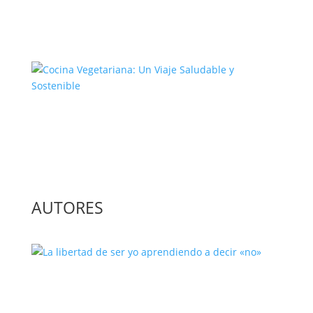
El Complejo Proceso de la
Construcción de la Unión Europea
Cocina Vegetariana: Un Viaje
Saludable y Sostenible
AUTORES
La libertad de ser yo aprendiendo a
decir «no»