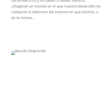
coche eléctrico y no saben si deben hacerlo.
¿Imaginas un mundo en el que nuestro desarrollo no
comporte el deterioro del entorno en que vivimos, o
de la misma...
Medio de comunicación especializado en
publicaciones escritas
Contacta con nosotros: info@casadeletras.es