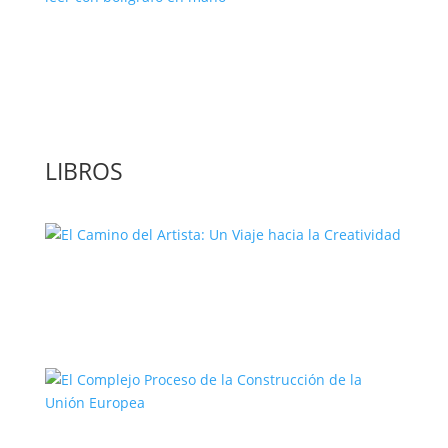
‘GuíaBurros: El poder de la acción’, un
libro para leer con bolígrafo en mano
LIBROS
El Camino del Artista: Un Viaje hacia la
Creatividad