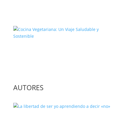
El Complejo Proceso de la
Construcción de la Unión Europea
Cocina Vegetariana: Un Viaje
Saludable y Sostenible
AUTORES
La libertad de ser yo aprendiendo a
decir «no»