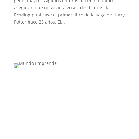
gente mayor”. Algunos libreros del Reino Unido
aseguran que no veían algo así desde que J.K.
Rowling publicase el primer libro de la saga de Harry
Potter hace 23 años. El...
Medio de comunicación especializado en
publicaciones escritas
Contacta con nosotros: info@casadeletras.es