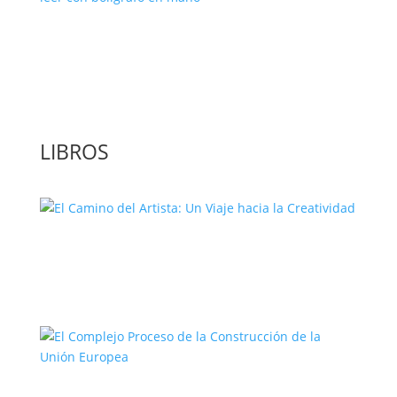
‘GuíaBurros: El poder de la acción’, un
libro para leer con bolígrafo en mano
LIBROS
El Camino del Artista: Un Viaje hacia la
Creatividad