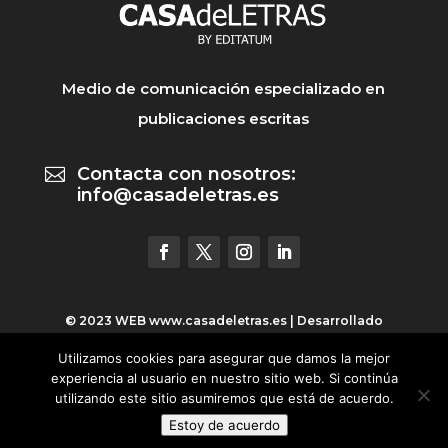
Medio de comunicación especializado en
publicaciones escritas
Contacta con nosotros:

info@casadeletras.es
© 2023 WEB
www.casadeletras.es
| Desarrollado
por
Click & Click, Marketing Online
Utilizamos cookies para asegurar que damos la mejor
experiencia al usuario en nuestro sitio web. Si continúa
AVISO LEGAL
|
POLÍTICA DE PRIVACIDAD
|
POLÍTICA DE
utilizando este sitio asumiremos que está de acuerdo.
COOKIES
Estoy de acuerdo