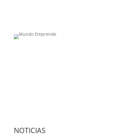
Medio de comunicación especializado en
publicaciones escritas
Contacta con nosotros: info@casadeletras.es
NOTICIAS