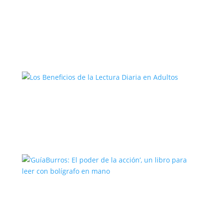
El Camino del Artista: Un Viaje hacia la
Creatividad
Los Beneficios de la Lectura Diaria en
Adultos
‘GuíaBurros: El poder de la acción’, un
libro para leer con bolígrafo en mano