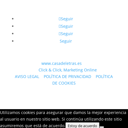
Seguir
Seguir
Seguir
Seguir
© 2023 WEB
www.casadeletras.es
| Desarrollado
por
Click & Click, Marketing Online
AVISO LEGAL
|
POLÍTICA DE PRIVACIDAD
|
POLÍTICA
DE COOKIES
Utilizamos cookies para asegurar que damos la mejor experiencia
al usuario en nuestro sitio web. Si continúa utilizando este sitio
asumiremos que está de acuerdo.
Estoy de acuerdo