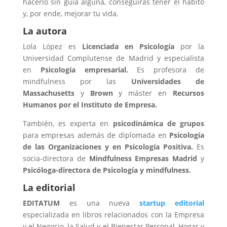
hacerlo sin guía alguna, conseguirás tener el hábito
y, por ende, mejorar tu vida.
La autora
Lola López es
Licenciada en Psicología
por la
Universidad Complutense de Madrid y especialista
en
Psicología empresarial.
Es profesora de
mindfulness por las
Universidades de
Massachusetts
y
Brown
y máster en
Recursos
Humanos por el Instituto de Empresa.
También, es experta en
psicodinámica de grupos
para empresas además de diplomada en
Psicología
de las Organizaciones y en Psicología Positiva.
Es
socia-directora de
Mindfulness Empresas Madrid
y
Psicóloga-directora de Psicología
y mindfulness.
La editorial
EDITATUM
es una nueva
startup editorial
especializada en libros relacionados con la Empresa
y el Negocio, la Salud y el Bienestar Personal, Hogar y