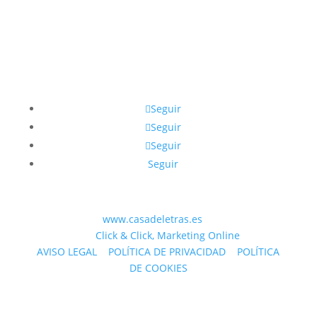
sobre la vida y la muerte egipcia.
Seguir
Seguir
Seguir
Seguir
© 2023 WEB
www.casadeletras.es
| Desarrollado
por
Click & Click, Marketing Online
AVISO LEGAL
|
POLÍTICA DE PRIVACIDAD
|
POLÍTICA
DE COOKIES